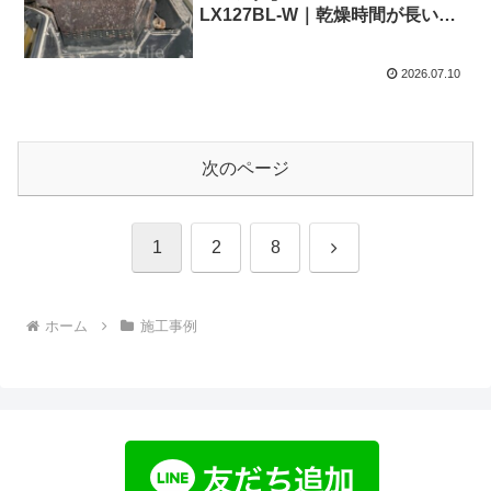
LX127BL-W｜乾燥時間が長い原
因はヒートポンプのホコリ詰まり
｜施工事例
2026.07.10
次のページ
次
1
2
8
へ
ホーム
施工事例