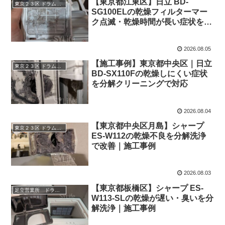
【東京都江東区】日立 BD-
東京２３区 ドラム式洗濯機クリーニング
SG100ELの乾燥フィルターマー
ク点滅・乾燥時間が長い症状を分
解クリーニング｜施工事例
2026.08.05
【施工事例】東京都中央区｜日立
東京２３区 ドラム式洗濯機クリーニング
BD-SX110Fの乾燥しにくい症状
を分解クリーニングで対応
2026.08.04
【東京都中央区月島】シャープ
東京２３区 ドラム式洗濯機クリーニング
ES-W112の乾燥不良を分解洗浄
で改善｜施工事例
2026.08.03
【東京都板橋区】シャープ ES-
足立営業所 ドラム式洗濯機クリーニング
W113-SLの乾燥が遅い・臭いを分
解洗浄｜施工事例