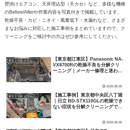
壁掛けエアコン、天井埋込型（天カセ）など、多様な機種
のBefore/Afterや作業内容を写真付きで掲載しています。
乾燥不良・カビ・ニオイ・風量低下・水漏れなど、さまざ
まなお悩みに対応した施工事例をまとめていますので、ク
リーニングをご検討中の方はぜひ参考にしてください。
【東京都江東区】Panasonic NA-
東京２３区 ドラム式洗濯機クリーニング
VX8700Rの乾燥不良を分解クリ
ーニング｜メーカー修理と迷われ
た施工事例
2026.08.09
【施工事例】東京都中央区八丁堀
東京２３区 ドラム式洗濯機クリーニング
｜日立 BD-STX110GLの乾燥でき
ない症状を分解クリーニングで対
応
2026.08.06