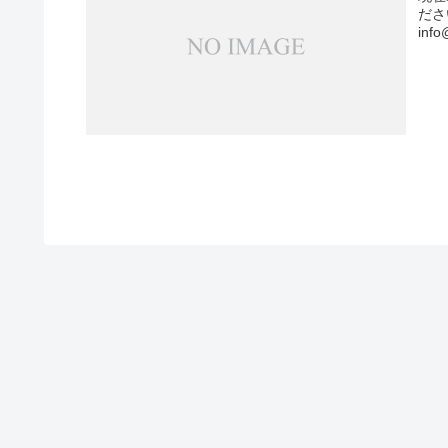
ださ
info