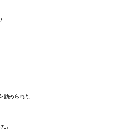
製）
を勧められた
した。