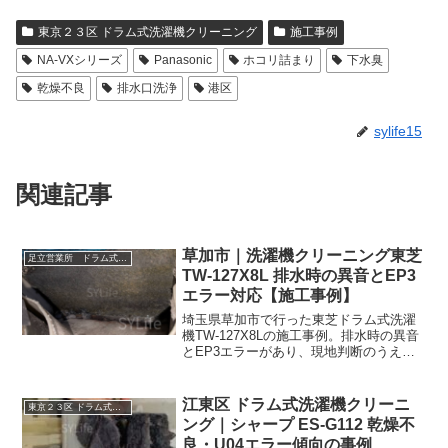
東京２３区 ドラム式洗濯機クリーニング
施工事例
NA-VXシリーズ
Panasonic
ホコリ詰まり
下水臭
乾燥不良
排水口洗浄
港区
sylife15
関連記事
草加市｜洗濯機クリーニング東芝
足立営業所 ドラム式洗濯機クリーニング
TW-127X8L 排水時の異音とEP3
エラー対応【施工事例】
埼玉県草加市で行った東芝ドラム式洗濯
機TW-127X8Lの施工事例。排水時の異音
とEP3エラーがあり、現地判断のうえヒ
ートポンプから洗浄を実施。修理か洗浄
かを切り分け対応しました。
江東区 ドラム式洗濯機クリーニ
東京２３区 ドラム式洗濯機クリーニング
ング｜シャープ ES-G112 乾燥不
良・U04エラー傾向の事例