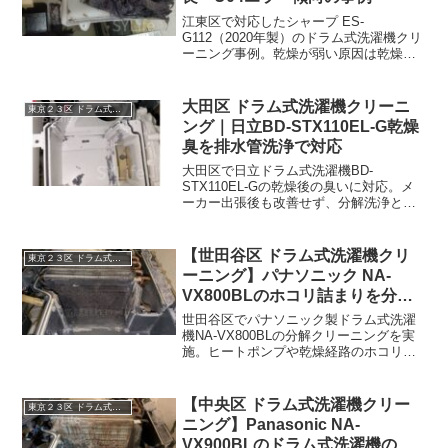
江東区で対応したシャープ ES-
G112（2020年製）のドラム式洗濯機クリ
ーニング事例。乾燥が弱い原因は乾燥経
路のホコリ詰まりでした。U04エラーが
出やすい状態の内部を分解清掃し、通気
と風量が改善したケースです。
大田区 ドラム式洗濯機クリーニ
東京２３区 ドラム式洗濯機クリーニング
ング｜日立BD-STX110EL-G乾燥
臭を排水管洗浄で対応
大田区で日立ドラム式洗濯機BD-
STX110EL-Gの乾燥後の臭いに対応。メ
ーカー出張後も改善せず、分解洗浄と排
水管洗浄で原因を確認・施工しました。
【世田谷区 ドラム式洗濯機クリ
東京２３区 ドラム式洗濯機クリーニング
ーニング】パナソニック NA-
VX800BLのホコリ詰まりを分解
クリーニング
世田谷区でパナソニック製ドラム式洗濯
機NA-VX800BLの分解クリーニングを実
施。ヒートポンプや乾燥経路のホコリ詰
まりを洗浄し、乾燥効率の改善を確認し
た施工事例です。
【中央区 ドラム式洗濯機クリー
東京２３区 ドラム式洗濯機クリーニング
ニング】Panasonic NA-
VX900BLのドラム式洗濯機の乾