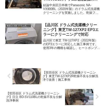
燥不良・生乾きを改善事例
結論中央区日本橋でPanasonic NA-
VX900BL（2020年製）のドラム式洗濯機
クリーニングを実施しました。乾燥フィ
ルターや糸くずフィルターを掃除しても
生乾きになるとのご相談をいただき、ヒ
ートポンプ洗浄を含む分解クリーニング
【品川区 ドラム式洗濯機クリー
東京２３区 ドラム式洗濯機クリーニング
で内部...
ニング】東芝TW-127XP2 EP3エ
ラーにクリーニングで対応
品川区で東芝 TW-127XP2（2022年製）
のEP3エラーに対応した施工事例です。
使用3年の機種を確認し、ヒートポンプ洗
浄を含む分解クリーニングで対応。原因
の可能性や作業内容、作業後の変化を解
説します。
【世田谷区 ドラム式洗濯機クリーニン
グ】東芝TW-127XP2R乾燥不良を分解洗
浄で改善｜施工事例
【世田谷区 ドラム式洗濯機クリーニン
グ】日立 BD-SV110BLの乾燥不良を分解
洗浄事例