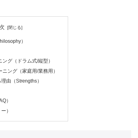
次
losophy）
ニング（ドラム式/縦型）
ーニング（家庭用/業務用）
理由（Strengths）
AQ）
リー）