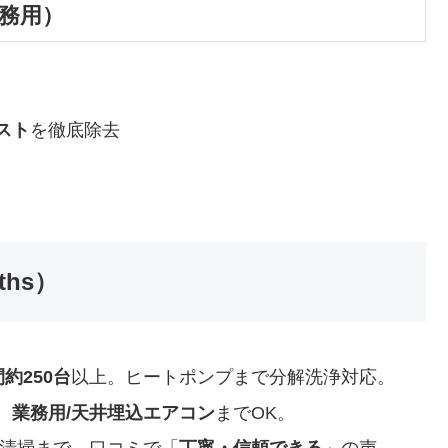
務用）
スト
を徹底除去
ths）
約250台
以上。ヒートポンプまで分解洗浄対応。
、
業務用/天井埋込エアコン
までOK。