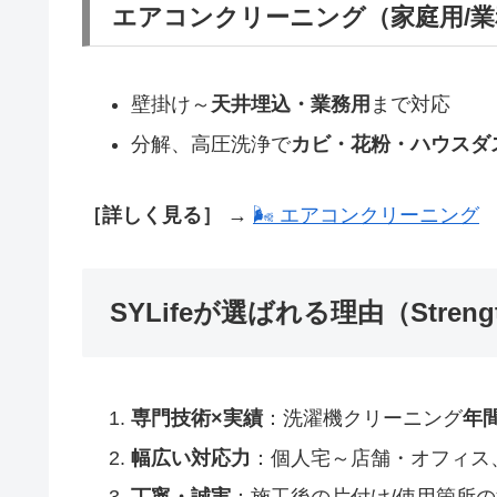
エアコンクリーニング（家庭用/業
壁掛け～
天井埋込・業務用
まで対応
分解、高圧洗浄で
カビ・花粉・ハウスダ
［詳しく見る］ →
🌬 エアコンクリーニング
SYLifeが選ばれる理由（Streng
専門技術×実績
：洗濯機クリーニング
年間
幅広い対応力
：個人宅～店舗・オフィス