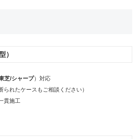
型）
東芝/シャープ
）対応
断られたケースもご相談ください）
一貫施工