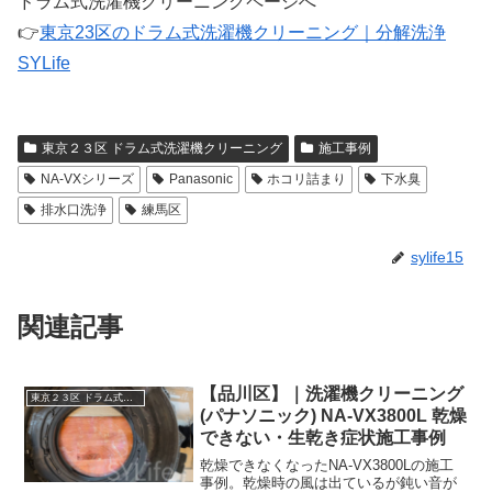
ドラム式洗濯機クリーニングページへ
👉
東京23区のドラム式洗濯機クリーニング｜分解洗浄
SYLife
東京２３区 ドラム式洗濯機クリーニング
施工事例
NA-VXシリーズ
Panasonic
ホコリ詰まり
下水臭
排水口洗浄
練馬区
sylife15
関連記事
【品川区】｜洗濯機クリーニング
東京２３区 ドラム式洗濯機クリーニング
(パナソニック) NA-VX3800L 乾燥
できない・生乾き症状施工事例
乾燥できなくなったNA-VX3800Lの施工
事例。乾燥時の風は出ているが鈍い音が