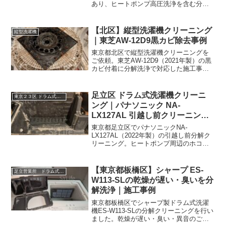
あり、ヒートポンプ高圧洗浄を含む分解
クリーニングで改善を確認しました。
【北区】縦型洗濯機クリーニング
縦型洗濯機
｜東芝AW-12D9黒カビ除去事例
東京都北区で縦型洗濯機クリーニングを
ご依頼。東芝AW-12D9（2021年製）の黒
カビ付着に分解洗浄で対応した施工事例
です。
足立区 ドラム式洗濯機クリーニ
東京２３区 ドラム式洗濯機クリーニング
ング｜パナソニック NA-
LX127AL 引越し前クリーニング
施工事例
東京都足立区でパナソニックNA-
LX127AL（2022年製）の引越し前分解ク
リーニング。ヒートポンプ周辺のホコリ
除去と排水口清掃により臭い軽減を確認
した事例です。
【東京都板橋区】シャープ ES-
足立営業所 ドラム式洗濯機クリーニング
W113-SLの乾燥が遅い・臭いを分
解洗浄｜施工事例
東京都板橋区でシャープ製ドラム式洗濯
機ES-W113-SLの分解クリーニングを行い
ました。乾燥が遅い・臭い・異音のご相