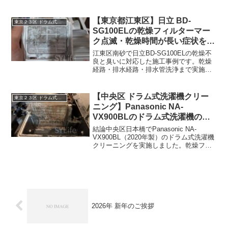
談でしたが、内部点検の結果、ホコリ詰
まりは軽度。現地での判断や施工内容を
詳しくご紹介します。
【東京都江東区】日立 BD-
東京２３区 ドラム式洗濯機クリーニング
SG100ELの乾燥フィルターマー
ク点滅・乾燥時間が長い症状を分
解クリーニング｜施工事例
江東区南砂で日立BD-SG100ELの乾燥不
良と臭いに対応した施工事例です。乾燥
経路・排水経路・排水管洗浄まで実施
し、乾燥フィルターエラーの点滅が解
消。作業内容を詳しくご紹介します。
【中央区 ドラム式洗濯機クリー
東京２３区 ドラム式洗濯機クリーニング
ニング】Panasonic NA-
VX900BLのドラム式洗濯機の乾
燥不良・生乾きを改善事例
結論中央区日本橋でPanasonic NA-
VX900BL（2020年製）のドラム式洗濯機
クリーニングを実施しました。乾燥フィ
ルターや糸くずフィルターを掃除しても
生乾きになるとのご相談をいただき、ヒ
ートポンプ洗浄を含む分解クリーニング
で内部...
2026年 新年のご挨拶